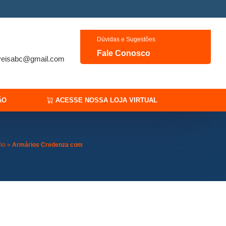
Dúvidas e Sugestões
Fale Conosco
veisabc@gmail.com
ÃO
ACESSE NOSSA LOJA VIRTUAL
rio
»
Armários Credenza com