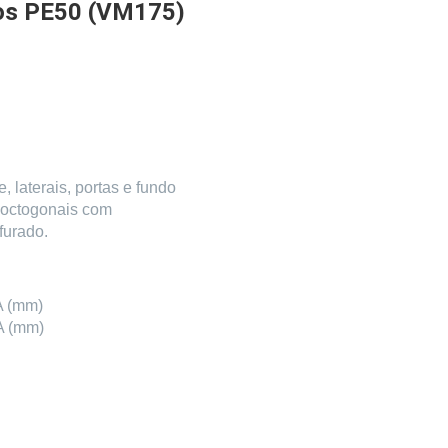
os PE50 (VM175)
 laterais, portas e fundo
 octogonais com
furado.
A (mm)
A (mm)