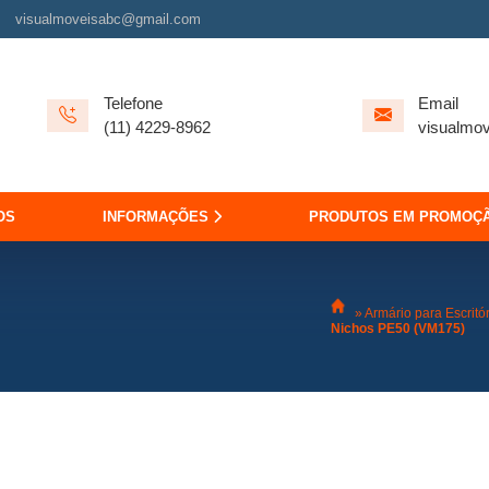
visualmoveisabc@gmail.com
Telefone
Email
(11) 4229-8962
visualmo
OS
INFORMAÇÕES
PRODUTOS EM PROMOÇ
»
Armário para Escritó
Nichos PE50 (VM175)