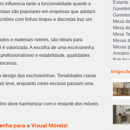
Estante 
s influencia tanto a funcionalidade quanto a
Gaveteir
listas são populares em empresas que adotam
Gavetei
tório com linhas limpas e discretas traz um
Mesa de
Mesa de
Mesa Te
dos e materiais nobres, são ideais para
Mesas d
Mesas p
al é valorizada. A escolha de uma escrivaninha
Armário 
r profissionalismo e estabilidade, qualidades
Balcão d
anceiras.
Cadeira 
Artigos R
Empresa
design das escrivaninhas. Tonalidades claras
Estação 
is leve, enquanto cores escuras passam uma
Estantes
Lojas d
Longarin
tório deve harmonizar com o restante dos móveis
Longarin
Longari
Melhores
Melhore
enha para a Visual Móveis!
Mesas pa