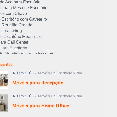
de Aço para Escritório
o para Mesa de Escritório
ros com Chave
 Escritório com Gaveteiro
 Reunião Grande
lemarketing
e Escritório Modernas
ara Call Center
para Escritório
e Atendimento para Escritório
de Escritório: qual a melhor?
ecentes
 de Móveis para Escritório
de Trabalho para Escritório
Moveis De Escritório Visual
INFORMAÇÕES -
 de Aço para Escritório
Móveis para Recepção
e Móveis para Escritório no ABC
as para Auditório
as para Escritório
Moveis De Escritório Visual
INFORMAÇÕES -
nas para Recepção
Móveis para Home Office
 Cadeiras de Escritório
s Cadeiras Ergonômicas para Home Office
ra Escritório