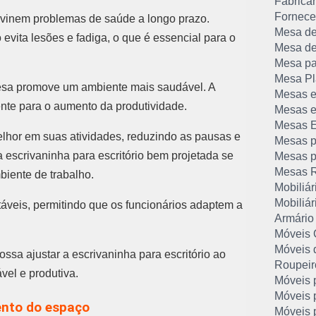
Fabrican
Forneced
evinem problemas de saúde a longo prazo.
Mesa de
evita lesões e fadiga, o que é essencial para o
Mesa de
Mesa pa
Mesa Pla
esa promove um ambiente mais saudável. A
Mesas e
nte para o aumento da produtividade.
Mesas e
Mesas Ex
elhor em suas atividades, reduzindo as pausas e
Mesas p
 escrivaninha para escritório bem projetada se
Mesas pa
Mesas R
biente de trabalho.
Mobiliár
Mobiliár
áveis, permitindo que os funcionários adaptem a
Armário
Móveis 
Móveis d
ssa ajustar a escrivaninha para escritório ao
Roupeir
vel e produtiva.
Móveis p
Móveis p
ento do espaço
Móveis p