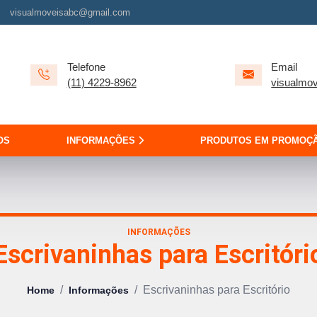
visualmoveisabc@gmail.com
Telefone
Email
(11) 4229-8962
visualmo
OS
INFORMAÇÕES
PRODUTOS EM PROMOÇ
INFORMAÇÕES
Escrivaninhas para Escritóri
/
/
Escrivaninhas para Escritório
Home
Informações