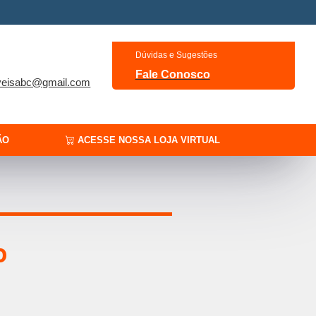
Dúvidas e Sugestões
Fale Conosco
veisabc@gmail.com
ÃO
ACESSE NOSSA LOJA VIRTUAL
o