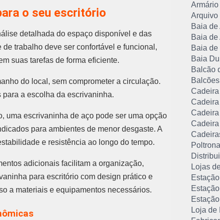
Armário 
ara o seu escritório
Arquivo 
Baia de
nálise detalhada do espaço disponível e das
Baia de
de trabalho deve ser confortável e funcional,
Baia de
Baia Du
m suas tarefas de forma eficiente.
Balcão 
Balcões
manho do local, sem comprometer a circulação.
Cadeira 
s para a escolha da escrivaninha.
Cadeira 
Cadeira 
plo, uma escrivaninha de aço pode ser uma opção
Cadeira 
ndicados para ambientes de menor desgaste. A
Cadeira
estabilidade e resistência ao longo do tempo.
Poltrona
Distribu
entos adicionais facilitam a organização,
Lojas de
vaninha para escritório com design prático e
Estação
Estação
sso a materiais e equipamentos necessários.
Estação
Loja de 
onômicas