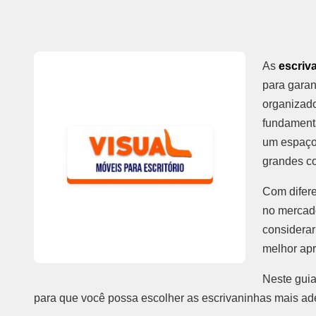
As
escriv
para garan
organizado
fundamenta
um espaço 
grandes co
Com difere
no mercad
considerar
melhor ap
Neste guia
para que você possa escolher as escrivaninhas mais ade