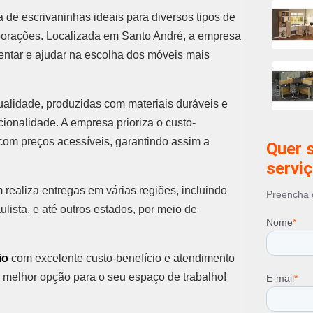
Mobiliár
 de escrivaninhas ideais para diversos tipos de
Mobiliár
porações. Localizada em Santo André, a empresa
Mobiliár
ientar e ajudar na escolha dos móveis mais
Móveis 
Móveis p
Móveis 
ualidade, produzidas com materiais duráveis e
Móveis 
cionalidade. A empresa prioriza o custo-
om preços acessíveis, garantindo assim a
Quer 
servi
realiza entregas em várias regiões, incluindo
Preencha o
ulista, e até outros estados, por meio de
Nome
*
io
com excelente custo-benefício e atendimento
 melhor opção para o seu espaço de trabalho!
E-mail
*