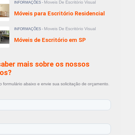
Moveis De Escritório Visual
INFORMAÇÕES -
io de Escritório
Móveis para Escritório Residencial
io Ergonômico para Escritório
io para Call Center
de Escritório em SP
Moveis De Escritório Visual
INFORMAÇÕES -
ara Escritório Residencial
Móveis de Escritório em SP
para Home Office
para Recepção
saber mais sobre os nossos
ços?
 formulário abaixo e envie sua solicitação de orçamento.