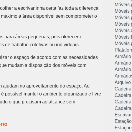
Móveis 
olher a escrivaninha certa faz toda a diferença.
Móveis 
o máximo a área disponível sem comprometer o
Móveis 
Móveis p
Móveis d
is para áreas pequenas, pois oferecem
Móveis P
Móveis 
 de trabalho coletivas ou individuais.
Platafor
Armário 
ganizar o espaço de acordo com as necessidades
Armário
s que mudam a disposição dos móveis com
Armário
Armários
Arquivo 
ém ajudam no aproveitamento do espaço. Ao
Cadeira
, é possível manter o ambiente organizado e livre
Cadeira 
tudo o que precisam ao alcance sem
Cadeira
Cadeira
Escrivan
Estação
rio
Estaçõe