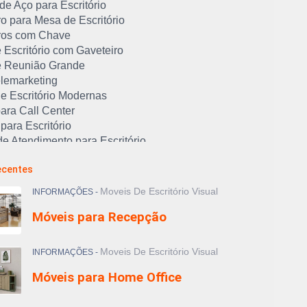
de Aço para Escritório
o para Mesa de Escritório
ros com Chave
 Escritório com Gaveteiro
 Reunião Grande
lemarketing
e Escritório Modernas
ara Call Center
para Escritório
e Atendimento para Escritório
de Escritório: qual a melhor?
ecentes
 de Móveis para Escritório
de Trabalho para Escritório
Moveis De Escritório Visual
INFORMAÇÕES -
 de Aço para Escritório
Móveis para Recepção
e Móveis para Escritório no ABC
as para Auditório
as para Escritório
Moveis De Escritório Visual
INFORMAÇÕES -
nas para Recepção
Móveis para Home Office
 Cadeiras de Escritório
s Cadeiras Ergonômicas para Home Office
ra Escritório