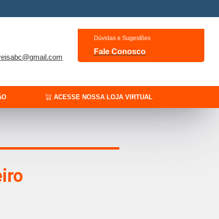
Dúvidas e Sugestões
Fale Conosco
veisabc@gmail.com
ÃO
ACESSE NOSSA LOJA VIRTUAL
iro