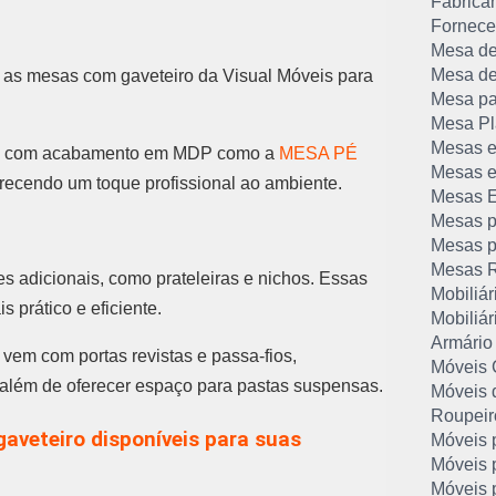
Fabrican
Forneced
Mesa de
Mesa de
, as mesas com gaveteiro da Visual Móveis para
Mesa pa
Mesa Pla
Mesas e
sas com acabamento em MDP como a
MESA PÉ
Mesas e
erecendo um toque profissional ao ambiente.
Mesas Ex
Mesas p
Mesas pa
Mesas R
s adicionais, como prateleiras e nichos. Essas
Mobiliár
 prático e eficiente.
Mobiliár
Armário
vem com portas revistas e passa-fios,
Móveis 
 além de oferecer espaço para pastas suspensas.
Móveis d
Roupeir
aveteiro disponíveis para suas
Móveis p
Móveis p
Móveis p