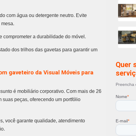
Mobiliár
Mobiliár
o com água ou detergente neutro. Evite
Mobiliár
a mesa.
Móveis 
Móveis p
e comprometer a durabilidade do móvel.
Móveis 
Móveis 
tado dos trilhos das gavetas para garantir um
Quer 
servi
om gaveteiro da Visual Móveis para
Preencha o
ssunto é mobiliário corporativo. Com mais de 26
Nome
*
 suas peças, oferecendo um portfólio
s, você garante qualidade, atendimento
E-mail
*
io.