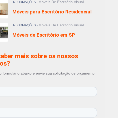
Moveis De Escritório Visual
INFORMAÇÕES -
io de Escritório
Móveis para Escritório Residencial
io Ergonômico para Escritório
io para Call Center
de Escritório em SP
Moveis De Escritório Visual
INFORMAÇÕES -
ara Escritório Residencial
Móveis de Escritório em SP
para Home Office
para Recepção
saber mais sobre os nossos
ços?
 formulário abaixo e envie sua solicitação de orçamento.