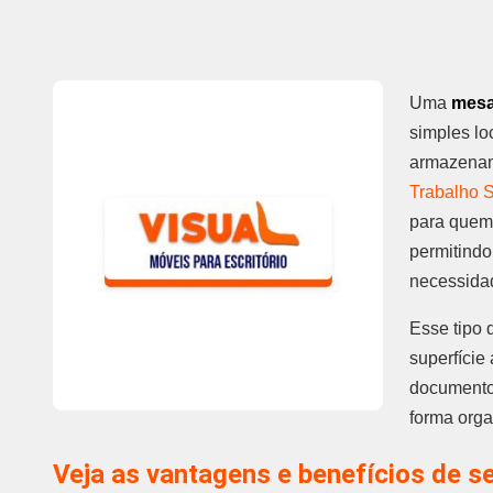
Uma
mesa
simples lo
armazenam
Trabalho S
para quem d
permitindo
necessida
Esse tipo
superfície
documentos
forma org
Veja as vantagens e benefícios de 