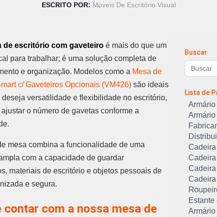
ESCRITO POR:
Moveis De Escritório Visual
 de escritório com gaveteiro
é mais do que um
Buscar
cal para trabalhar; é uma solução completa de
ento e organização. Modelos como a
Mesa de
mart c/ Gaveteiros Opcionais (VM426)
são ideais
Lista de 
eseja versatilidade e flexibilidade no escritório,
Armário 
 ajustar o número de gavetas conforme a
Armário 
de.
Fabrican
Distribu
 de mesa combina a funcionalidade de uma
Cadeira 
 ampla com a capacidade de guardar
Cadeira
Cadeira 
, materiais de escritório e objetos pessoais de
Cadeira
anizada e segura.
Roupeiro
Estante
se contar com a nossa mesa de
Armário 