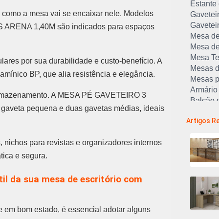
Estante 
 como a mesa vai se encaixar nele. Modelos
Gaveteir
Gavetei
RENA 1,40M são indicados para espaços
Mesa de
Mesa de
Mesa Te
res por sua durabilidade e custo-benefício. A
Mesas d
mínico BP, que alia resistência e elegância.
Mesas p
Armário 
 armazenamento. A MESA PÉ GAVETEIRO 3
Balcão d
aveta pequena e duas gavetas médias, ideais
Cadeira 
Artigos R
Empresa
Estação 
 nichos para revistas e organizadores internos
Estantes
Lojas d
tica e segura.
Longarin
Longarin
til da sua mesa de escritório com
Longari
Melhores
Melhore
 em bom estado, é essencial adotar alguns
Mesas pa