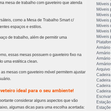
uma mesa de trabalho com gaveteiro que atenda
Móveis 
Móveis 
Móveis 
sáteis, como a Mesa de Trabalho Smart c/
Móveis p
Móveis d
entes espaços e estilos.
Móveis P
Móveis 
aço de trabalho, além de permitir uma
Platafor
Armário 
Armário
no, essas mesas possuem o gaveteiro fixo na
Armário
do uma estética clean.
Armários
Arquivo 
, as mesas com gaveteiro móvel permitem ajustar
Cadeira
uário.
Cadeira 
Cadeira
eteiro ideal para o seu ambiente!
Cadeira
Escrivan
portante considerar alguns aspectos que vão
Estação
baixo, algumas dicas para uma escolha acertada:
Estaçõe