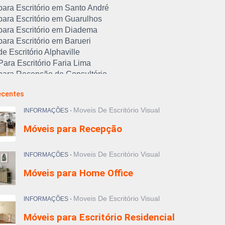
para Escritório em Santo André
para Escritório em Guarulhos
para Escritório em Diadema
ara Escritório em Barueri
e Escritório Alphaville
ara Escritório Faria Lima
para Recepção de Consultório
ma de Trabalho para Escritório
ecentes
de Aço Escritório 2 Portas
 de Aço para Escritório com Chave
Moveis De Escritório Visual
INFORMAÇÕES -
 para Documentos
Móveis para Recepção
 de Aço para Escritório
para Escritório Aço
 de Escritório com Encosto Reclinável
Moveis De Escritório Visual
INFORMAÇÕES -
de Escritório Giratória
Móveis para Home Office
 para Home Office
s Ergonômicas para Escritório
inhas para Escritório
Moveis De Escritório Visual
INFORMAÇÕES -
 de Trabalho em L
Móveis para Escritório Residencial
s de Trabalho