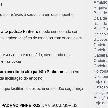
Armário 
os.
Arquivo 
Baia de
 indispensáveis à saúde e a um desempenho
Baia de
Baia de
Baia Du
o alto padrão Pinheiros
pode serestofado com
Balcão 
temos também opções de modelos com encosto em
Balcões
Cadeira 
Cadeira 
ntre a cadeira e o usuário, oferecendo uma
Cadeira 
Cadeira 
 e nas coxas.
Cadeira
Poltrona
ara escritório alto padrão Pinheiros
também
Distribu
 da inclinação do encosto.
Lojas de
Estação
o, que facilitam o deslocamento e dão segurança
Estação
Estação
Loja de 
O PADRÃO PINHEIROS
DA VISUAL MÓVEIS