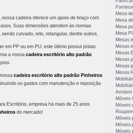
Fabrican
Forneced
Mesa de
, nossa cadeira oferece um apoio de braço com
Mesa de
 casos. Suas dimensões atendem às normas
Mesa pa
Mesa Pla
sendo curvado, reto, retangular, dentre outros.
Mesas e
Mesas e
er em PP ou em PU, este último possui pistas
Mesas Ex
orma a nossa
cadeira escritório alto padrão
Mesas p
piso.
Mesas pa
Mesas R
, nossa
cadeira escritório alto padrão Pinheiros
Mobiliár
iminuindo os gastos com manutenção e reposição
Mobiliár
Armário
Móveis 
ra Escritório, empresa há mais de 25 anos
Móveis d
Roupeir
inheiros
do mercado!
Móveis p
Móveis p
Móveis p