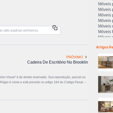
Móveis 
Móveis 
Móveis 
Móveis p
Móveis d
Móveis P
Móveis 
Platafor
Artigos R
Armário 
Armário
PRÓXIMO
Armário
Cadeira De Escritório No Brooklin
Armários
Arquivo 
Cadeira
ório Visual" é de direito reservado. Sua reprodução, parcial ou
Cadeira 
 Plágio é crime e está previsto no artigo 184 do Código Penal. –
Cadeira
Cadeira
Escrivan
Estação
Estaçõe