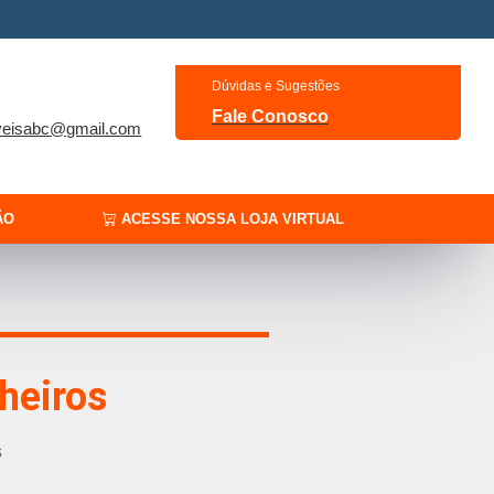
Dúvidas e Sugestões
Fale Conosco
veisabc@gmail.com
ÃO
ACESSE NOSSA LOJA VIRTUAL
nheiros
s