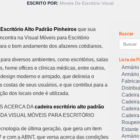
ESCRITO POR:
Moveis De Escritório Visual
Escritório Alto Padrão Pinheiros
que sua
Buscar
contra na Visual Móveis para Escritório
para o bom andamento dos afazeres cotidianos.
ara diversos ambientes, como escritórios, salas
Lista de 
Armário 
s, home offices e clínicas médicas, entre outros,
Armário 
design moderno e arrojado, que delineia o
Fabrican
s costas de seus usuários, e que contribui para a
Distribu
ão dos locais onde é utilizada.
Cadeira 
Cadeira
S ACERCA DA
cadeira escritório alto padrão
Cadeira 
DA VISUAL MÓVEIS PARA ESCRITÓRIO
Cadeira
Roupeiro
cnologia de última geração, que gera um item
Estante
Armário 
e com a ABNT, que versa acerca das condições