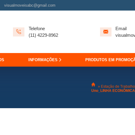
visualmoveisabc@gmail.com
Telefone
Email
(11) 4229-8962
visualmo
OS
INFORMAÇÕES
PRODUTOS EM PROMOÇ
»
Estação de Trabalho 
Uno_LINHA ECONÔMICA 