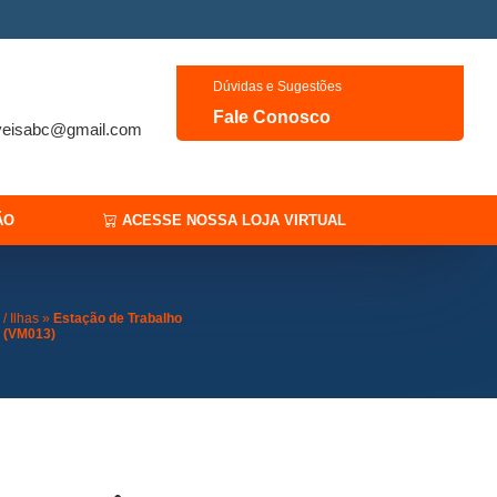
Dúvidas e Sugestões
Fale Conosco
veisabc@gmail.com
ÃO
ACESSE NOSSA LOJA VIRTUAL
/ Ilhas
»
Estação de Trabalho
(VM013)