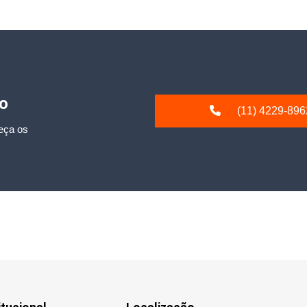
io
(11) 4229-896
eça os