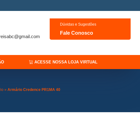
Dúvidas e Sugestões
Fale Conosco
veisabc@gmail.com
ÃO
ACESSE NOSSA LOJA VIRTUAL
rio
»
Armário Credence PR1MA 40