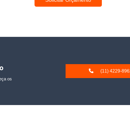
Solicitar Orçamento
io
(11) 4229-896
eça os