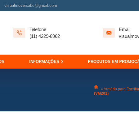
visualmoveisabc@gmail.com
Telefone
Email
(11) 4229-8962
visualmo
OS
INFORMAÇÕES
PRODUTOS EM PROMOÇ
»
Armário para Escritó
(VM201)