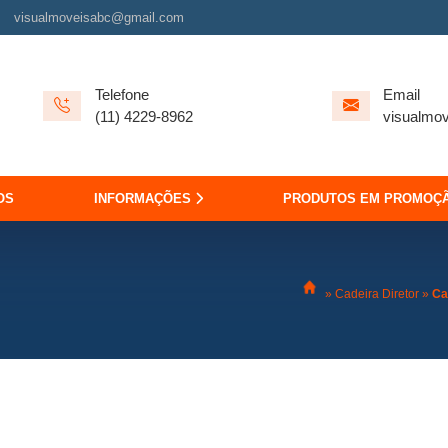
visualmoveisabc@gmail.com
Telefone
Email
(11) 4229-8962
visualmo
OS
INFORMAÇÕES
PRODUTOS EM PROMOÇ
»
Cadeira Diretor
»
Ca