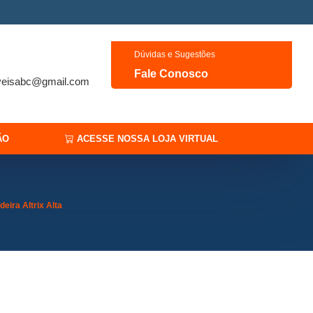
Dúvidas e Sugestões
Fale Conosco
veisabc@gmail.com
ÃO
ACESSE NOSSA LOJA VIRTUAL
deira Altrix Alta