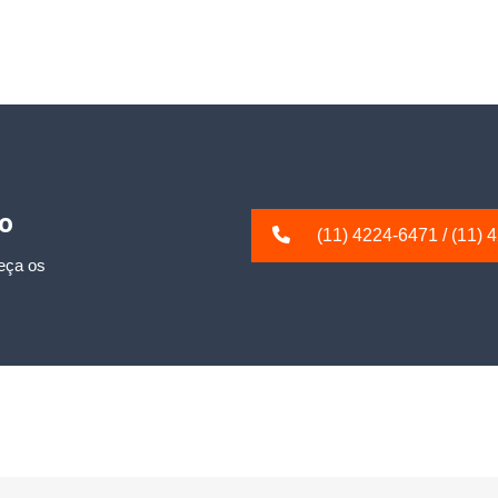
io
(11) 4224-6471
/
(11) 
eça os