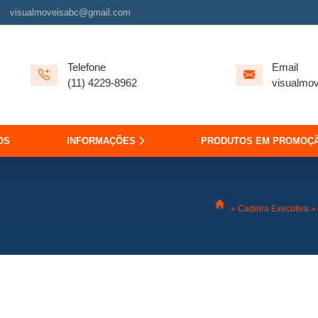
visualmoveisabc@gmail.com
Telefone
Email
(11) 4229-8962
visualmo
OS
INFORMAÇÕES
PRODUTOS EM PROMOÇ
»
Cadeira Executiva
»