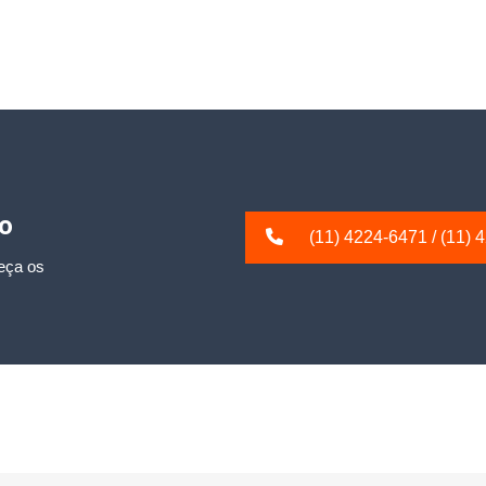
io
(11) 4224-6471
/
(11) 
eça os