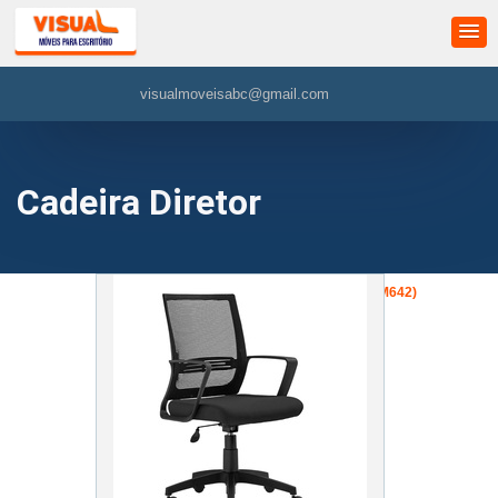
visualmoveisabc@gmail.com
Cadeira Diretor
»
Cadeira Diretor
»
Cadeira Maya (VM642)