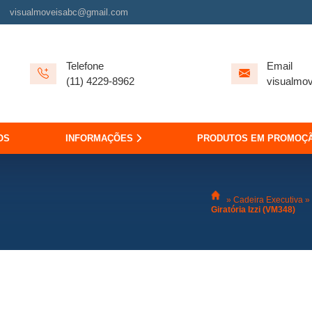
visualmoveisabc@gmail.com
Telefone
Email
(11) 4229-8962
visualmo
OS
INFORMAÇÕES
PRODUTOS EM PROMOÇ
»
Cadeira Executiva
»
Giratória Izzi (VM348)