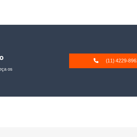
io
(11) 4229-896
eça os