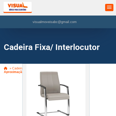
visualmoveisabc@gmail.com
Cadeira Fixa/ Interlocutor
»
Cadeira Fixa/ Interlocutor
»
Cadeira Suprema Diretor
Aproximação (VM622)