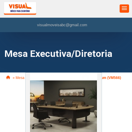
visualmoveisabc@gmail.com
Mesa Executiva/Diretoria
»
Mesa Executiva e Diretoria
»
Estação em C IP Premium (VM566)