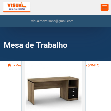
visualmoveisabc@gmail.com
Mesa de Trabalho
»
Mesa de Trabalho
»
Mesa Reta Pé Gaveteiro Arena (VM444)