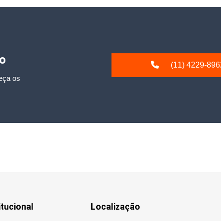
io
(11) 4229-896
eça os
itucional
Localização