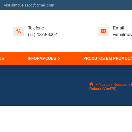
visualmoveisabc@gmail.com
Telefone
Email
(11) 4229-8962
visualmo
OS
INFORMAÇÕES
PRODUTOS EM PROMOÇ
»
Mesa de Reunião
»
Robust (Vm470)