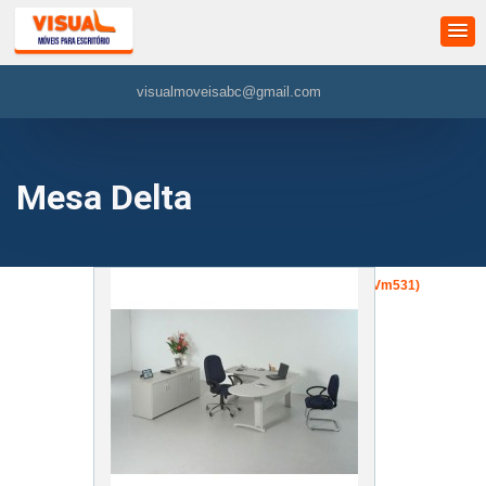
visualmoveisabc@gmail.com
Mesa Delta
»
Mesa Delta
»
Mesa Delta Executiva (Vm531)