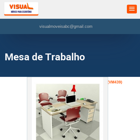
visualmoveisabc@gmail.com
Mesa de Trabalho
»
Mesa de Trabalho
»
Mesa Reta Wood (VM439)