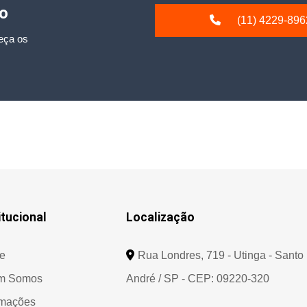
io
(11) 4229-896
eça os
itucional
Localização
e
Rua Londres, 719 - Utinga - Santo
m Somos
André / SP - CEP: 09220-320
rmações