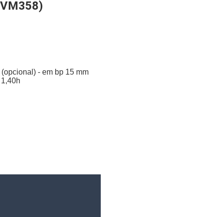
 (VM358)
(opcional) - em bp 15 mm
 1,40h