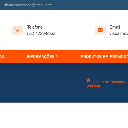
visualmoveisabc@gmail.com
Telefone
Email
(11) 4229-8962
visualmo
OS
INFORMAÇÕES
PRODUTOS EM PROMOÇ
»
Mesa de Trabalho
»
(VM358)